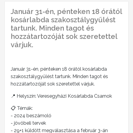
Január 31-én, pénteken 18 órától
kosárlabda szakosztálygyűlést
tartunk. Minden tagot és
hozzátartozóját sok szeretettel
várjuk.
2025-01-20 23:19:08
Január 31-én, pénteken 18 órától kosárlabda
szakosztálygyűlést tartunk. Minden tagot és
hozzátartozóját sok szeretettel várjuk.
📍 Helyszín: Veresegyházi Kosárlabda Csarnok
📋 Témák:
- 2024 beszámoló
- jövőbeli tervek
- 29+1 küldött megválasztása a február 3-án