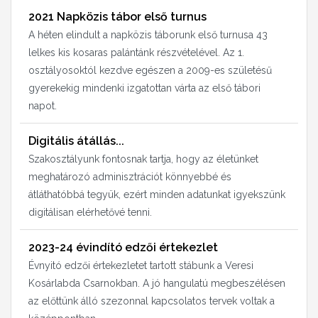
2021 Napközis tábor első turnus
A héten elindult a napközis táborunk első turnusa 43
lelkes kis kosaras palántánk részvételével. Az 1.
osztályosoktól kezdve egészen a 2009-es születésű
gyerekekig mindenki izgatottan várta az első tábori
napot.
Digitális átállás...
Szakosztályunk fontosnak tartja, hogy az életünket
meghatározó adminisztrációt könnyebbé és
átláthatóbbá tegyük, ezért minden adatunkat igyekszünk
digitálisan elérhetővé tenni.
2023-24 évindító edzői értekezlet
Évnyitó edzői értekezletet tartott stábunk a Veresi
Kosárlabda Csarnokban. A jó hangulatú megbeszélésen
az előttünk álló szezonnal kapcsolatos tervek voltak a