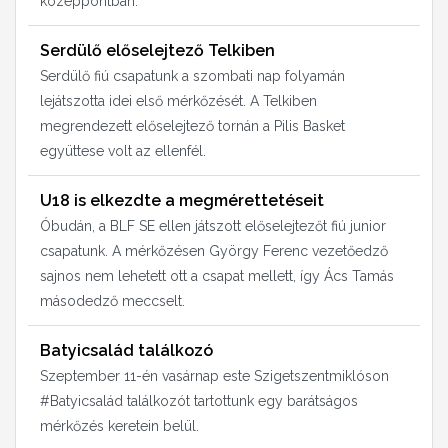
középpontban.
Serdülő előselejtező Telkiben
Serdülő fiú csapatunk a szombati nap folyamán
lejátszotta idei első mérkőzését. A Telkiben
megrendezett előselejtező tornán a Pilis Basket
együttese volt az ellenfél.
U18 is elkezdte a megmérettetéseit
Óbudán, a BLF SE ellen játszott előselejtezőt fiú junior
csapatunk. A mérkőzésen György Ferenc vezetőedző
sajnos nem lehetett ott a csapat mellett, így Ács Tamás
másodedző meccselt.
Batyicsalád találkozó
Szeptember 11-én vasárnap este Szigetszentmiklóson
#Batyicsalád találkozót tartottunk egy barátságos
mérkőzés keretein belül.