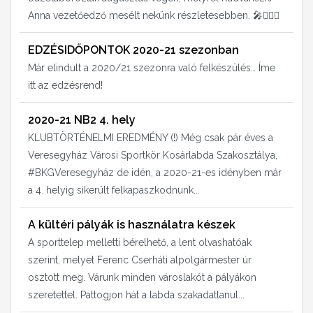
Anna vezetőedző mesélt nekünk részletesebben. 🎤⛹🏻‍♀️
EDZÉSIDŐPONTOK 2020-21 szezonban
Már elindult a 2020/21 szezonra való felkészülés… Íme
itt az edzésrend!
2020-21 NB2 4. hely
KLUBTÖRTÉNELMI EREDMÉNY (!) Még csak pár éves a
Veresegyház Városi Sportkör Kosárlabda Szakosztálya,
#BKGVeresegyház de idén, a 2020-21-es idényben már
a 4. helyig sikerült felkapaszkodnunk...
A kültéri pályák is használatra készek
A sporttelep melletti bérelhető, a lent olvashatóak
szerint, melyet Ferenc Cserháti alpolgármester úr
osztott meg. Várunk minden városlakót a pályákon
szeretettel. Pattogjon hát a labda szakadatlanul...