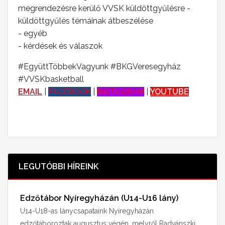
megrendezésre kerülő VVSK küldöttgyűlésre -
küldöttgyűlés témáinak átbeszélése
- egyéb
- kérdések és válaszok
#EgyüttTöbbekVagyunk #BKGVeresegyház
#VVSKbasketball
EMAIL
|
FACEBOOK
|
INSTAGRAM
|
YOUTUBE
LEGUTÓBBI HÍREINK
Edzőtábor Nyíregyházán (U14-U16 lány)
U14-U18-as lánycsapataink Nyíregyházán
edzőtáboroztak augusztus végén, melyről Radvánszki