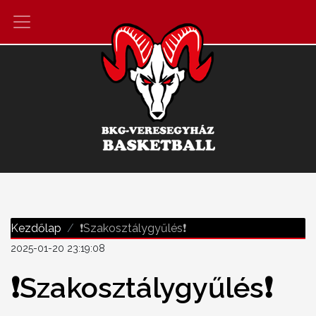
Kezdőlap
❗️Szakosztálygyűlés❗️
2025-01-20 23:19:08
❗️Szakosztálygyűlés❗️