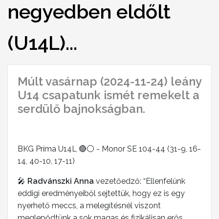
negyedben eldőlt
(U14L)...
Múlt vasárnap (2024-11-24) leány
U14 csapatunk ismét remekelt a
serdülő bajnokságban.
2024-12-27 22:43:58
BKG Príma U14L 🔴⚪️ - Monor SE 104-44 (31-9, 16-
14, 40-10, 17-11)
🎤
Radvánszki Anna
vezetőedző: “Ellenfelünk
eddigi eredményeiből sejtettük, hogy ez is egy
nyerhető meccs, a melegítésnél viszont
meglepődtünk a sok magas és fizikálisan erős