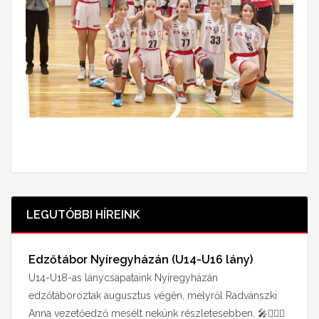
LEGUTÓBBI HÍREINK
Edzőtábor Nyíregyházán (U14-U16 lány)
U14-U18-as lánycsapataink Nyíregyházán
edzőtáboroztak augusztus végén, melyről Radvánszki
Anna vezetőedző mesélt nekünk részletesebben. 🎤⛹🏻‍♀️