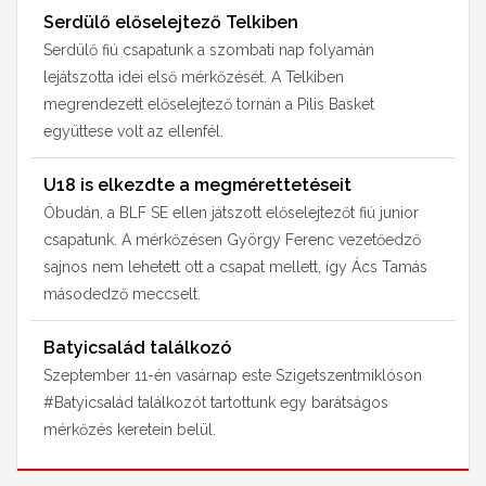
Serdülő előselejtező Telkiben
Serdülő fiú csapatunk a szombati nap folyamán
lejátszotta idei első mérkőzését. A Telkiben
megrendezett előselejtező tornán a Pilis Basket
együttese volt az ellenfél.
U18 is elkezdte a megmérettetéseit
Óbudán, a BLF SE ellen játszott előselejtezőt fiú junior
csapatunk. A mérkőzésen György Ferenc vezetőedző
sajnos nem lehetett ott a csapat mellett, így Ács Tamás
másodedző meccselt.
Batyicsalád találkozó
Szeptember 11-én vasárnap este Szigetszentmiklóson
#Batyicsalád találkozót tartottunk egy barátságos
mérkőzés keretein belül.