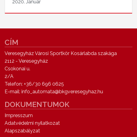
2020. Január
CÍM
Veresegyház Városi Sportkör Kosárlabda szakága
2112 - Veresegyház
Csokonai u.
2/A
Telefon: +36/30 696 0625
E-mail: info_automata@bkgveresegyhaz.hu
DOKUMENTUMOK
Impresszum
Adatvédelmi nyilatkozat
Alapszabályzat