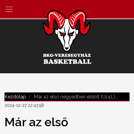
Kezdőlap
Már az első negyedben eldőlt (U14L)...
2024-12-27 22:43:58
Már az első