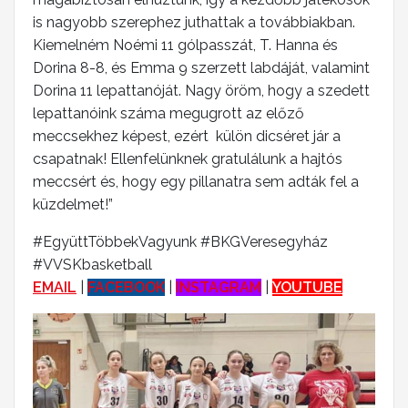
is nagyobb szerephez juthattak a továbbiakban.
Kiemelném Noémi 11 gólpasszát, T. Hanna és
Dorina 8-8, és Emma 9 szerzett labdáját, valamint
Dorina 11 lepattanóját. Nagy öröm, hogy a szedett
lepattanóink száma megugrott az előző
meccsekhez képest, ezért külön dicséret jár a
csapatnak! Ellenfelünknek gratulálunk a hajtós
meccsért és, hogy egy pillanatra sem adták fel a
küzdelmet!”
#EgyüttTöbbekVagyunk #BKGVeresegyház
#VVSKbasketball
EMAIL
|
FACEBOOK
|
INSTAGRAM
|
YOUTUBE