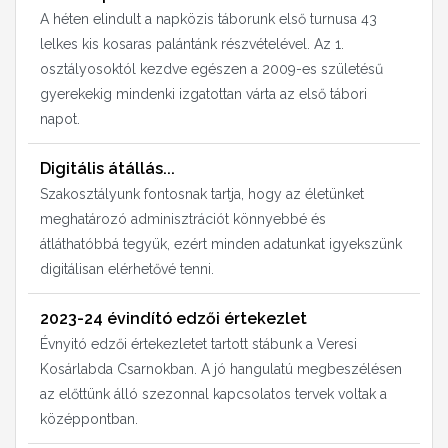
A héten elindult a napközis táborunk első turnusa 43
lelkes kis kosaras palántánk részvételével. Az 1.
osztályosoktól kezdve egészen a 2009-es születésű
gyerekekig mindenki izgatottan várta az első tábori
napot.
Digitális átállás...
Szakosztályunk fontosnak tartja, hogy az életünket
meghatározó adminisztrációt könnyebbé és
átláthatóbbá tegyük, ezért minden adatunkat igyekszünk
digitálisan elérhetővé tenni.
2023-24 évindító edzői értekezlet
Évnyitó edzői értekezletet tartott stábunk a Veresi
Kosárlabda Csarnokban. A jó hangulatú megbeszélésen
az előttünk álló szezonnal kapcsolatos tervek voltak a
középpontban.