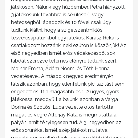
játékoson. Nálunk egy húzóember, Petra hiányzott,
3 játékosunk továbbra is sérülésből vagy
betegségből lábadozik és 10 fővel csak úgy
tudtunk kiállni, hogy a szigetszentmiklósi
tesvércsapatunkból egy játékos, Kárász Réka is
csatlakozott hozzánk, neki ezúton is köszönjük! Az
első negyedben ismét erős védekezésből sok
labdát szerezve tetemes előnyre tettünk szert
Molnár Emma, Ádám Noémi és Tóth Hanna
vezetésével. A második negyed eredményén
látszik azonban, hogy ellenfelünk pici lazítást sem
engedett és itt a magasabb és 1-2 ügyes, gyors
játékossal meggyűlt a bajunk, azonban a Varga
Dorina és Szöllősi Luca vezette ötös tartotta
magát és végre Altorjay Kata is megmutatta a
pályán, amit ténylegesen tud. A 3. negyedben az
erős sorunkkal ismét szép játékot mutatva,
magabiztosan elhúztunk, így a kezdőbb játékosok