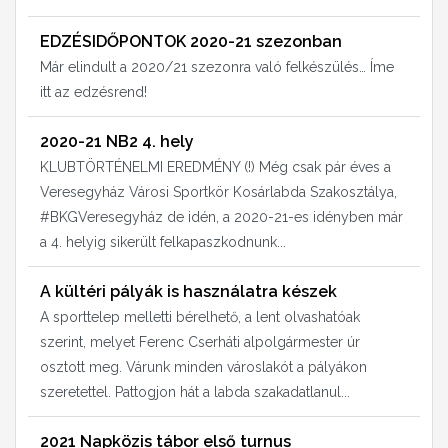
EDZÉSIDŐPONTOK 2020-21 szezonban
Már elindult a 2020/21 szezonra való felkészülés… Íme
itt az edzésrend!
2020-21 NB2 4. hely
KLUBTÖRTÉNELMI EREDMÉNY (!) Még csak pár éves a
Veresegyház Városi Sportkör Kosárlabda Szakosztálya,
#BKGVeresegyház de idén, a 2020-21-es idényben már
a 4. helyig sikerült felkapaszkodnunk...
A kültéri pályák is használatra készek
A sporttelep melletti bérelhető, a lent olvashatóak
szerint, melyet Ferenc Cserháti alpolgármester úr
osztott meg. Várunk minden városlakót a pályákon
szeretettel. Pattogjon hát a labda szakadatlanul...
2021 Napközis tábor első turnus