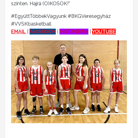
szinten. Hajrá (O)KOSOK!”
#EgyüttTöbbekVagyunk #BKGVeresegyház
#VVSKbasketball
EMAIL
|
FACEBOOK
|
INSTAGRAM
|
YOUTUBE