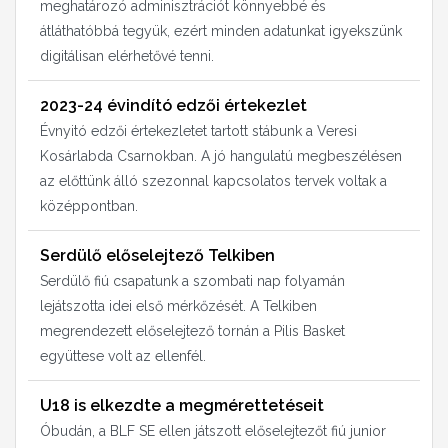
meghatározó adminisztrációt könnyebbé és
átláthatóbbá tegyük, ezért minden adatunkat igyekszünk
digitálisan elérhetővé tenni.
2023-24 évindító edzői értekezlet
Évnyitó edzői értekezletet tartott stábunk a Veresi
Kosárlabda Csarnokban. A jó hangulatú megbeszélésen
az előttünk álló szezonnal kapcsolatos tervek voltak a
középpontban.
Serdülő előselejtező Telkiben
Serdülő fiú csapatunk a szombati nap folyamán
lejátszotta idei első mérkőzését. A Telkiben
megrendezett előselejtező tornán a Pilis Basket
együttese volt az ellenfél.
U18 is elkezdte a megmérettetéseit
Óbudán, a BLF SE ellen játszott előselejtezőt fiú junior