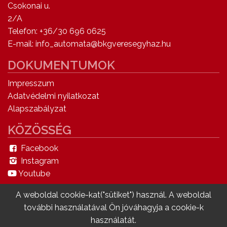
Csokonai u.
2/A
Telefon: +36/30 696 0625
E-mail: info_automata@bkgveresegyhaz.hu
DOKUMENTUMOK
Impresszum
Adatvédelmi nyilatkozat
Alapszabályzat
KÖZÖSSÉG
Facebook
Instagram
Youtube
A weboldal cookie-kat("sütiket") használ. A weboldal
további használatával Ön jóváhagyja a cookie-k
v0.38 L8 © Copyright 2020 - MySystem Minden
használatát.
jog fenntartva.