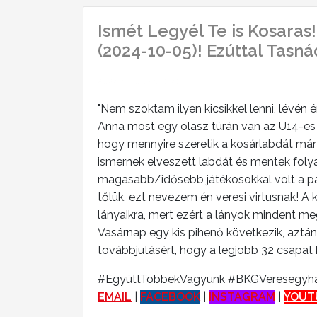
Ismét Legyél Te is Kosaras
(2024-10-05)! Ezúttal Tasnádi
2024-10-06 21:16:46
"Nem szoktam ilyen kicsikkel lenni, lévén 
Anna most egy olasz túrán van az U14-es 
hogy mennyire szeretik a kosárlabdát már 
ismernek elveszett labdát és mentek folya
magasabb/idősebb játékosokkal volt a pál
tőlük, ezt nevezem én veresi virtusnak! A k
lányaikra, mert ezért a lányok mindent m
Vasárnap egy kis pihenő következik, aztá
továbbjutásért, hogy a legjobb 32 csapat 
#EgyüttTöbbekVagyunk #BKGVeresegyhá
EMAIL
|
FACEBOOK
|
INSTAGRAM
|
YOUT