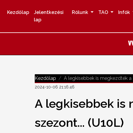
Kezdőlap
Jelentkezési
Rólunk
TAO
Infók
lap
Kezdőlap
A legkisebbek is megkezdték a 
2024-10-06 21:16:46
A legkisebbek is
szezont... (U10L)