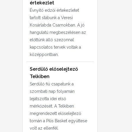
értekezlet
Évnyitó edzői értekezletet
tartott stábunk a Veresi
Kosárlabda Csarnokban. A jó
hangulatú megbeszélésen az
előttünk álló szezonnal
kapcsolatos tervek voltak a
középpontban.
Serdülő előselejtező
Telkiben
Serdülő fiú csapatunk a
szombati nap folyamán
lejátszotta idei első
mérkőzését. A Telkiben
megrendezett előselejtező
tornán a Pilis Basket együttese
volt az ellenfél.