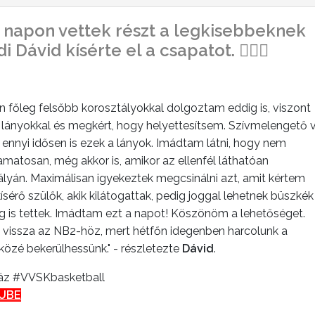
! napon vettek részt a legkisebbeknek
 Dávid kísérte el a csapatot. ⛹🏻‍♀️
én főleg felsőbb korosztályokkal dolgoztam eddig is, viszont
lányokkal és megkért, hogy helyettesítsem. Szívmelengető v
ennyi idősen is ezek a lányok. Imádtam látni, hogy nem
matosan, még akkor is, amikor az ellenfél láthatóan
yán. Maximálisan igyekeztek megcsinálni azt, amit kértem
ísérő szülők, akik kilátogattak, pedig joggal lehetnek büszkék
eg is tettek. Imádtam ezt a napot! Köszönöm a lehetőséget.
n vissza az NB2-höz, mert hétfőn idegenben harcolunk a
közé bekerülhessünk." - részletezte
Dávid
.
z #VVSKbasketball
UBE