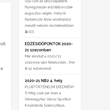
U14-U18-as lánycsapataink
Nyíregyházán edzőtáboroztak
augusztus végén, melyről
Radvánszki Anna vezetőedző
mesélt nekünk részletesebben.
🎤⛹🏻‍♀️
olt,
EDZÉSIDŐPONTOK 2020-
21 szezonban
Már elindult a 2020/21
szezonra való felkészülés… Íme
 a
itt az edzésrend!
2020-21 NB2 4. hely
KLUBTÖRTÉNELMI EREDMÉNY
(!) Még csak pár éves a
Veresegyház Városi Sportkör
Kosárlabda Szakosztálya,