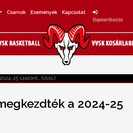
Csarnok
Események
Kapcsolat
Bejelentkezés
2024-25 szezont... (U10L)
 megkezdték a 2024-25