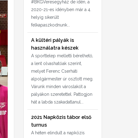
#BKGVeresegyház de idén, a
2020-21-es idényben már a 4.
helyig sikerült
felkapaszkodnunk...
A kültéri pályák is
használatra készek
A sporttelep melletti bérelhető,
a lent olvashatóak szerint,
melyet Ferenc Cserháti
alpolgármester úr osztott meg.
Várunk minden városlakót a
pályákon szeretettel. Pattogjon
hát a labda szakadatlanul...
2021 Napközis tábor első
turnus
A héten elindult a napközis