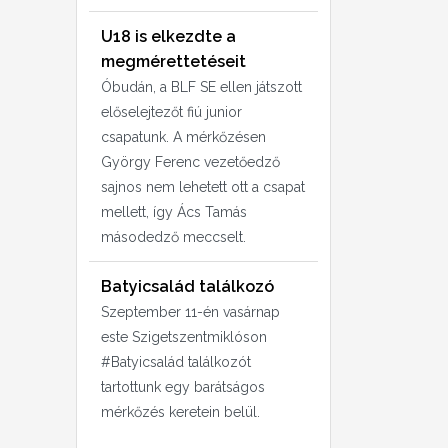
U18 is elkezdte a
megmérettetéseit
Óbudán, a BLF SE ellen játszott
előselejtezőt fiú junior
csapatunk. A mérkőzésen
György Ferenc vezetőedző
sajnos nem lehetett ott a csapat
mellett, így Ács Tamás
másodedző meccselt.
Batyicsalád találkozó
Szeptember 11-én vasárnap
este Szigetszentmiklóson
#Batyicsalád találkozót
tartottunk egy barátságos
mérkőzés keretein belül.