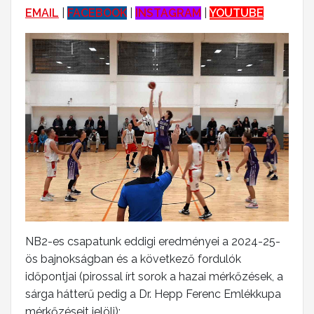
EMAIL
|
FACEBOOK
|
INSTAGRAM
|
YOUTUBE
NB2-es csapatunk eddigi eredményei a 2024-25-
ös bajnokságban és a következő fordulók
időpontjai (pirossal írt sorok a hazai mérkőzések, a
sárga hátterű pedig a Dr. Hepp Ferenc Emlékkupa
mérkőzéseit jelöli):