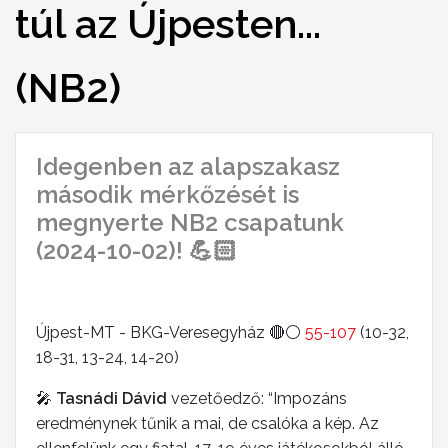
túl az Újpesten...
(NB2)
Idegenben az alapszakasz
második mérkőzését is
megnyerte NB2 csapatunk
(2024-10-02)! 💪🏻
2024-10-03 08:41:58
Újpest-MT - BKG-Veresegyház 🔴⚪️
55-107
(10-32,
18-31, 13-24, 14-20)
🎤
Tasnádi Dávid
vezetőedző: “Impozáns
eredménynek tűnik a mai, de csalóka a kép. Az