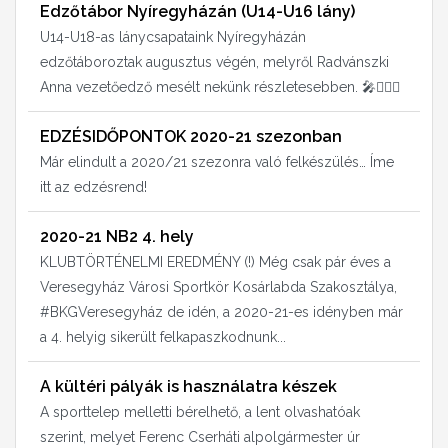
Edzőtábor Nyíregyházán (U14-U16 lány)
U14-U18-as lánycsapataink Nyíregyházán
edzőtáboroztak augusztus végén, melyről Radvánszki
Anna vezetőedző mesélt nekünk részletesebben. 🎤⛹🏻‍♀️
EDZÉSIDŐPONTOK 2020-21 szezonban
Már elindult a 2020/21 szezonra való felkészülés… Íme
itt az edzésrend!
2020-21 NB2 4. hely
KLUBTÖRTÉNELMI EREDMÉNY (!) Még csak pár éves a
Veresegyház Városi Sportkör Kosárlabda Szakosztálya,
#BKGVeresegyház de idén, a 2020-21-es idényben már
a 4. helyig sikerült felkapaszkodnunk...
A kültéri pályák is használatra készek
A sporttelep melletti bérelhető, a lent olvashatóak
szerint, melyet Ferenc Cserháti alpolgármester úr