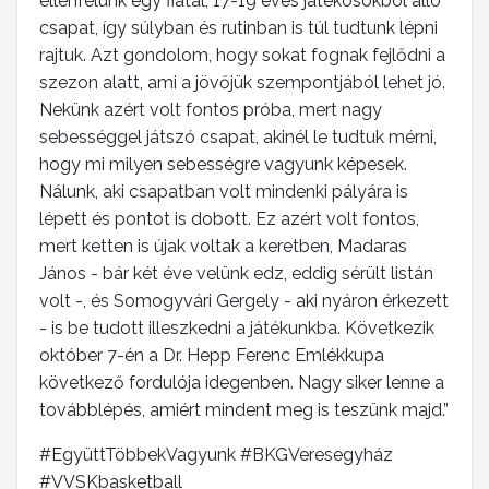
ellenfelünk egy fiatal, 17-19 éves játékosokból álló
csapat, így súlyban és rutinban is túl tudtunk lépni
rajtuk. Azt gondolom, hogy sokat fognak fejlődni a
szezon alatt, ami a jövőjük szempontjából lehet jó.
Nekünk azért volt fontos próba, mert nagy
sebességgel játszó csapat, akinél le tudtuk mérni,
hogy mi milyen sebességre vagyunk képesek.
Nálunk, aki csapatban volt mindenki pályára is
lépett és pontot is dobott. Ez azért volt fontos,
mert ketten is újak voltak a keretben, Madaras
János - bár két éve velünk edz, eddig sérült listán
volt -, és Somogyvári Gergely - aki nyáron érkezett
- is be tudott illeszkedni a játékunkba. Következik
október 7-én a Dr. Hepp Ferenc Emlékkupa
következő fordulója idegenben. Nagy siker lenne a
továbblépés, amiért mindent meg is teszünk majd.”
#EgyüttTöbbekVagyunk #BKGVeresegyház
#VVSKbasketball