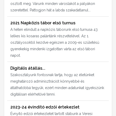
osztott meg. Várunk minden városlakót a pályákon
szeretettel. Pattogjon hát a labda szakadatlanul...
2021 Napközis tábor első turnus
A héten elindult a napközis táborunk első turnusa 43
lelkes kis kosaras palántánk részvételével. Az 1.
osztályosoktól kezdve egészen a 2009-es születésű
gyerekekig mindenki izgatottan várta az első tábori
napot.
Digitális átállás...
Szakosztályunk fontosnak tartja, hogy az életünket
meghatározó adminisztrációt könnyebbé és
átláthatóbbá tegyük, ezért minden adatunkat igyekszünk
digitálisan elérhetővé tenni.
2023-24 évindító edzői értekezlet
Évnyitó edzői értekezletet tartott stábunk a Veresi