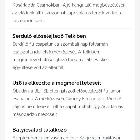
Kosárlabda Csarnokban. A jó hangulatú megbeszélésen
az előttünk álló szezonnal kapcsolatos tervek voltak a
középpontban.
Serdülő előselejtező Telkiben
Serdülő fiú csapatunk a szombati nap folyamán
lejátszotta idei első mérkőzését. A Telkiben
megrendezett előselejtező tornán a Pilis Basket
együttese volt az ellenfél.
U18 is elkezdte a megmérettetéseit
Óbudán, a BLF SE ellen játszott előselejtezőt fiú junior
csapatunk. A mérkőzésen György Ferenc vezetőedző
sajnos nem lehetett ott a csapat mellett, így Ács Tamás
másodedző meccselt.
Batyicsalád találkozó
Szeptember 11-én vasárnap este Szigetszentmiklóson