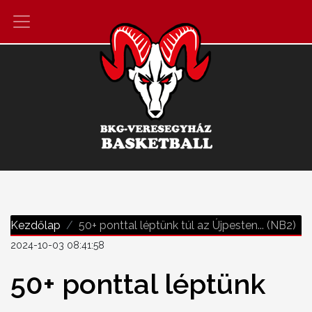
Kezdőlap
50+ ponttal léptünk túl az Újpesten... (NB2)
2024-10-03 08:41:58
50+ ponttal léptünk