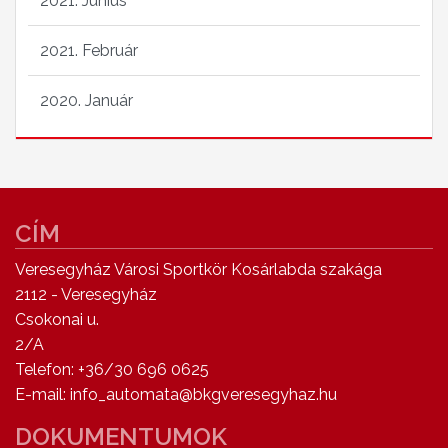
2021. Június
2021. Február
2020. Január
CÍM
Veresegyház Városi Sportkör Kosárlabda szakága
2112 - Veresegyház
Csokonai u.
2/A
Telefon: +36/30 696 0625
E-mail: info_automata@bkgveresegyhaz.hu
DOKUMENTUMOK