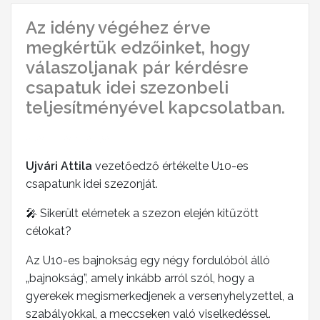
Az idény végéhez érve
megkértük edzőinket, hogy
válaszoljanak pár kérdésre
csapatuk idei szezonbeli
teljesítményével kapcsolatban.
2024-09-24 19:20:32
Ujvári Attila
vezetőedző értékelte U10-es
csapatunk idei szezonját.
🎤 Sikerült elérnetek a szezon elején kitűzött
célokat?
Az U10-es bajnokság egy négy fordulóból álló
„bajnokság”, amely inkább arról szól, hogy a
gyerekek megismerkedjenek a versenyhelyzettel, a
szabályokkal, a meccseken való viselkedéssel.