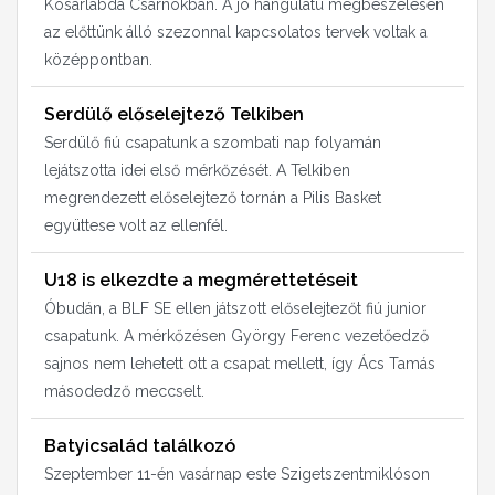
Kosárlabda Csarnokban. A jó hangulatú megbeszélésen
az előttünk álló szezonnal kapcsolatos tervek voltak a
középpontban.
Serdülő előselejtező Telkiben
Serdülő fiú csapatunk a szombati nap folyamán
lejátszotta idei első mérkőzését. A Telkiben
megrendezett előselejtező tornán a Pilis Basket
együttese volt az ellenfél.
U18 is elkezdte a megmérettetéseit
Óbudán, a BLF SE ellen játszott előselejtezőt fiú junior
csapatunk. A mérkőzésen György Ferenc vezetőedző
sajnos nem lehetett ott a csapat mellett, így Ács Tamás
másodedző meccselt.
Batyicsalád találkozó
Szeptember 11-én vasárnap este Szigetszentmiklóson