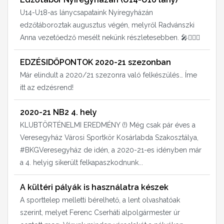
U14-U18-as lánycsapataink Nyíregyházán
edzőtáboroztak augusztus végén, melyről Radvánszki
Anna vezetőedző mesélt nekünk részletesebben. 🎤⛹🏻‍♀️
EDZÉSIDŐPONTOK 2020-21 szezonban
Már elindult a 2020/21 szezonra való felkészülés… Íme
itt az edzésrend!
2020-21 NB2 4. hely
KLUBTÖRTÉNELMI EREDMÉNY (!) Még csak pár éves a
Veresegyház Városi Sportkör Kosárlabda Szakosztálya,
#BKGVeresegyház de idén, a 2020-21-es idényben már
a 4. helyig sikerült felkapaszkodnunk...
A kültéri pályák is használatra készek
A sporttelep melletti bérelhető, a lent olvashatóak
szerint, melyet Ferenc Cserháti alpolgármester úr