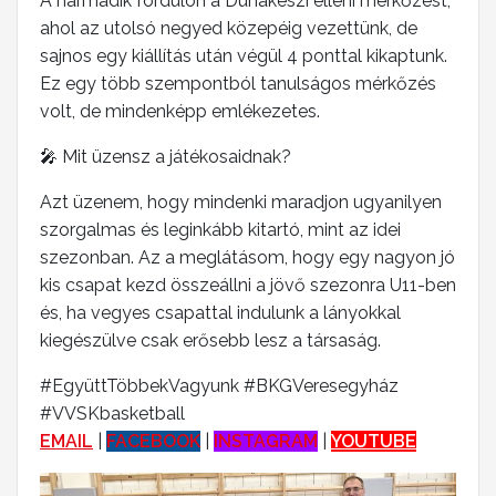
A harmadik fordulón a Dunakeszi elleni mérkőzést,
ahol az utolsó negyed közepéig vezettünk, de
sajnos egy kiállítás után végül 4 ponttal kikaptunk.
Ez egy több szempontból tanulságos mérkőzés
volt, de mindenképp emlékezetes.
🎤 Mit üzensz a játékosaidnak?
Azt üzenem, hogy mindenki maradjon ugyanilyen
szorgalmas és leginkább kitartó, mint az idei
szezonban. Az a meglátásom, hogy egy nagyon jó
kis csapat kezd összeállni a jövő szezonra U11-ben
és, ha vegyes csapattal indulunk a lányokkal
kiegészülve csak erősebb lesz a társaság.
#EgyüttTöbbekVagyunk #BKGVeresegyház
#VVSKbasketball
EMAIL
|
FACEBOOK
|
INSTAGRAM
|
YOUTUBE