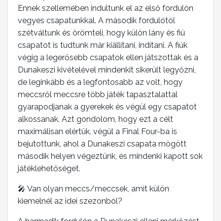
Ennek szellemében indultunk el az első fordulón
vegyes csapatunkkal. A második fordulótól
szétváltunk és örömteli, hogy külön lány és fiú
csapatot is tudtunk már kiállítani, indítani. A fiúk
végig a legerősebb csapatok ellen játszottak és a
Dunakeszi kivételével mindenkit sikerült legyőzni,
de leginkább és a legfontosabb az volt, hogy
meccsről meccsre több játék tapasztalattal
gyarapodjanak a gyerekek és végül egy csapatot
alkossanak. Azt gondolom, hogy ezt a célt
maximálisan elértük, végül a Final Four-ba is
bejutottunk, ahol a Dunakeszi csapata mögött
második helyen végeztünk, és mindenki kapott sok
játéklehetőséget.
🎤 Van olyan meccs/meccsek, amit külön
kiemelnél az idei szezonból?