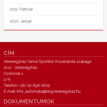
2021. Február
2020. Január
CÍM
Veresegyház Városi Sportkör Kosárlabda szakága
2112 - Veresegyház
Csokonai u.
2/A
Telefon: +36/30 696 0625
E-mail: info_automata@bkgveresegyhaz.hu
DOKUMENTUMOK