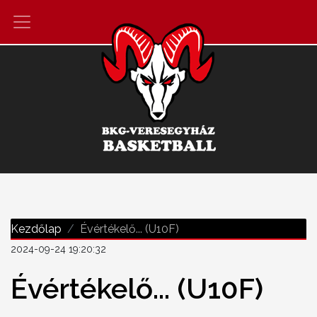
Kezdőlap
Évértékelő... (U10F)
2024-09-24 19:20:32
Évértékelő... (U10F)