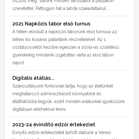
osztott meg. Várunk minden városlakót a pályákon
szeretettel. Pattogjon hát a labda szakadatlanul...
2021 Napközis tábor első turnus
A héten elindult a napközis táborunk első turnusa 43
lelkes kis kosaras palántánk részvételével. Az 1.
osztályosoktól kezdve egészen a 2009-es születésű
gyerekekig mindenki izgatottan várta az első tábori
napot.
Digitális átállás...
Szakosztályunk fontosnak tartja, hogy az életünket
meghatározó adminisztrációt könnyebbé és
átláthatóbbá tegyük, ezért minden adatunkat igyekszünk
digitálisan elérhetővé tenni.
2023-24 évindító edzői értekezlet
Évnyitó edzői értekezletet tartott stábunk a Veresi