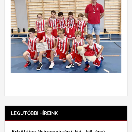
LEGUTÓBBI HÍREINK
Edzőtábor Nyíregyházán (U14-U16 lány)