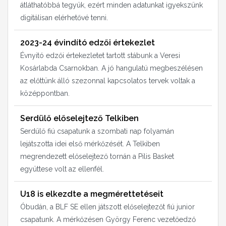
átláthatóbbá tegyük, ezért minden adatunkat igyekszünk
digitálisan elérhetővé tenni.
2023-24 évindító edzői értekezlet
Évnyitó edzői értekezletet tartott stábunk a Veresi
Kosárlabda Csarnokban. A jó hangulatú megbeszélésen
az előttünk álló szezonnal kapcsolatos tervek voltak a
középpontban.
Serdülő előselejtező Telkiben
Serdülő fiú csapatunk a szombati nap folyamán
lejátszotta idei első mérkőzését. A Telkiben
megrendezett előselejtező tornán a Pilis Basket
együttese volt az ellenfél.
U18 is elkezdte a megmérettetéseit
Óbudán, a BLF SE ellen játszott előselejtezőt fiú junior
csapatunk. A mérkőzésen György Ferenc vezetőedző