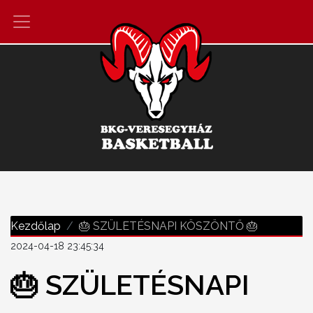
Kezdőlap
🎂 SZÜLETÉSNAPI KÖSZÖNTŐ 🎂
2024-04-18 23:45:34
🎂 SZÜLETÉSNAPI