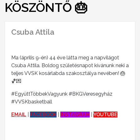
KÖSZÖNTŐ 🎂
Csuba Attila
2024-04-18 23:45:34
Ma (április 9-én) 44 éve látta meg a napvilágot
Csuba Attila. Boldog születésnapot kívánunk neki a
teljes VVSK kosárlabda szakosztálya nevében! 🎂
🏀💌
#EgyüttTöbbekVagyunk #BKGVeresegyház
#VVSKbasketball
EMAIL
|
FACEBOOK
|
INSTAGRAM
|
YOUTUBE