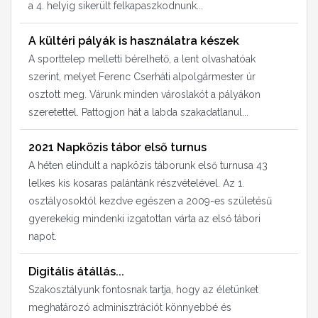
a 4. helyig sikerült felkapaszkodnunk...
A kültéri pályák is használatra készek
A sporttelep melletti bérelhető, a lent olvashatóak
szerint, melyet Ferenc Cserháti alpolgármester úr
osztott meg. Várunk minden városlakót a pályákon
szeretettel. Pattogjon hát a labda szakadatlanul...
2021 Napközis tábor első turnus
A héten elindult a napközis táborunk első turnusa 43
lelkes kis kosaras palántánk részvételével. Az 1.
osztályosoktól kezdve egészen a 2009-es születésű
gyerekekig mindenki izgatottan várta az első tábori
napot.
Digitális átállás...
Szakosztályunk fontosnak tartja, hogy az életünket
meghatározó adminisztrációt könnyebbé és