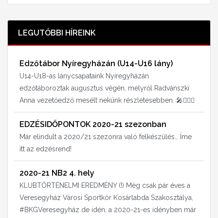
LEGUTÓBBI HÍREINK
Edzőtábor Nyíregyházán (U14-U16 lány)
U14-U18-as lánycsapataink Nyíregyházán
edzőtáboroztak augusztus végén, melyről Radvánszki
Anna vezetőedző mesélt nekünk részletesebben. 🎤⛹🏻‍♀️
EDZÉSIDŐPONTOK 2020-21 szezonban
Már elindult a 2020/21 szezonra való felkészülés… Íme
itt az edzésrend!
2020-21 NB2 4. hely
KLUBTÖRTÉNELMI EREDMÉNY (!) Még csak pár éves a
Veresegyház Városi Sportkör Kosárlabda Szakosztálya,
#BKGVeresegyház de idén, a 2020-21-es idényben már