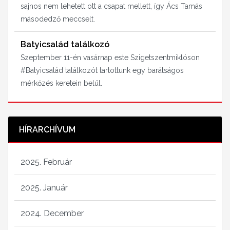
sajnos nem lehetett ott a csapat mellett, így Ács Tamás
másodedző meccselt.
Batyicsalád találkozó
Szeptember 11-én vasárnap este Szigetszentmiklóson
#Batyicsalád találkozót tartottunk egy barátságos
mérkőzés keretein belül.
HÍRARCHÍVUM
2025. Február
2025. Január
2024. December