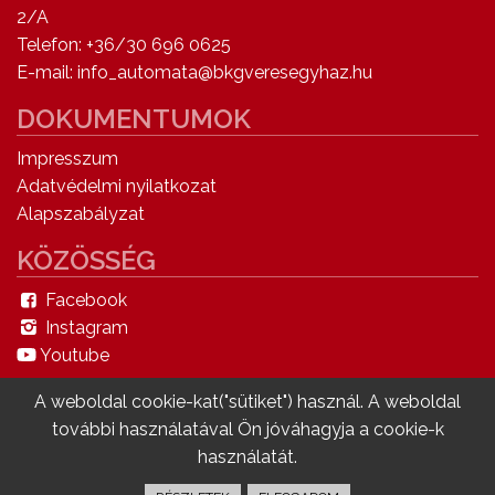
2/A
Telefon: +36/30 696 0625
E-mail: info_automata@bkgveresegyhaz.hu
DOKUMENTUMOK
Impresszum
Adatvédelmi nyilatkozat
Alapszabályzat
KÖZÖSSÉG
Facebook
Instagram
Youtube
A weboldal cookie-kat("sütiket") használ. A weboldal
további használatával Ön jóváhagyja a cookie-k
v0.38 L8 © Copyright 2020 - MySystem Minden
használatát.
jog fenntartva.