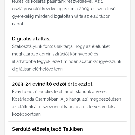
lelkes kis kosaras palántánk részvételével. Az 1.
osztályosoktól kezdve egészen a 2009-es születésű
gyerekekig mindenki izgatottan várta az első tábori
napot.
Digitális átállás...
Szakosztályunk fontosnak tartja, hogy az életünket
meghatározó adminisztrációt könnyebbé és
átláthatóbbá tegyük, ezért minden adatunkat igyekszünk
digitálisan elérhetővé tenni.
2023-24 évindító edzői értekezlet
Évnyitó edzői értekezletet tartott stábunk a Veresi
Kosárlabda Csarnokban. A jó hangulatú megbeszélésen
az előttünk álló szezonnal kapcsolatos tervek voltak a
középpontban.
Serdülő előselejtező Telkiben