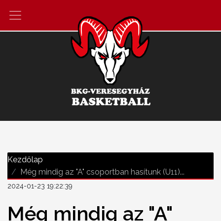
Kezdőlap
Még mindig az "A" csoportban hasítunk (U11)...
2024-01-23 19:22:39
Még mindig az "A"