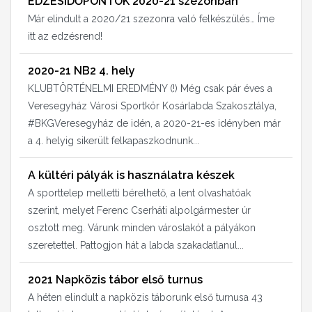
EDZÉSIDŐPONTOK 2020-21 szezonban
Már elindult a 2020/21 szezonra való felkészülés… Íme
itt az edzésrend!
2020-21 NB2 4. hely
KLUBTÖRTÉNELMI EREDMÉNY (!) Még csak pár éves a
Veresegyház Városi Sportkör Kosárlabda Szakosztálya,
#BKGVeresegyház de idén, a 2020-21-es idényben már
a 4. helyig sikerült felkapaszkodnunk...
A kültéri pályák is használatra készek
A sporttelep melletti bérelhető, a lent olvashatóak
szerint, melyet Ferenc Cserháti alpolgármester úr
osztott meg. Várunk minden városlakót a pályákon
szeretettel. Pattogjon hát a labda szakadatlanul...
2021 Napközis tábor első turnus
A héten elindult a napközis táborunk első turnusa 43