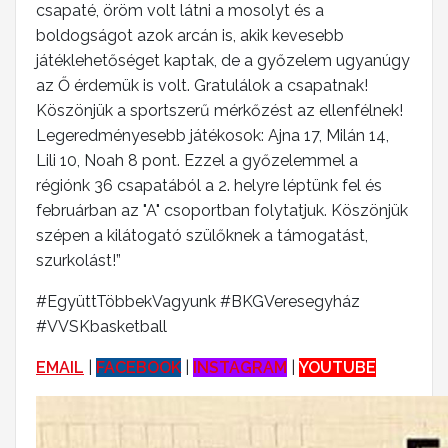
csapaté, öröm volt látni a mosolyt és a
boldogságot azok arcán is, akik kevesebb
játéklehetőséget kaptak, de a győzelem ugyanúgy
az Ő érdemük is volt. Gratulálok a csapatnak!
Köszönjük a sportszerű mérkőzést az ellenfélnek!
Legeredményesebb játékosok: Ajna 17, Milán 14,
Lili 10, Noah 8 pont. Ezzel a győzelemmel a
régiónk 36 csapatából a 2. helyre léptünk fel és
februárban az "A" csoportban folytatjuk. Köszönjük
szépen a kilátogató szülőknek a támogatást,
szurkolást!”
#EgyüttTöbbekVagyunk #BKGVeresegyház
#VVSKbasketball
EMAIL
|
FACEBOOK
|
INSTAGRAM
|
YOUTUBE