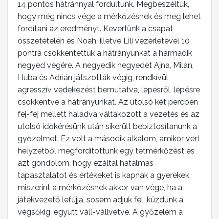
14 pontos hátránnyal fordultunk. Megbeszéltük,
hogy még nincs vége a mérkőzésnek és meg lehet
fordítani az eredményt. Kevertünk a csapat
összetételén és Noah, illetve Lili vezérletével 10
pontra csökkentettük a hátrányunkat a harmadik
negyed végére. A negyedik negyedet Ajna, Milán,
Huba és Adrián játszották végig, rendkívül
agresszív védekezést bemutatva, lépésről, lépésre
csökkentve a hátrányunkat. Az utolsó két percben
fej-fej mellett haladva váltakozott a vezetés és az
utolsó időkérésünk után sikerült bebiztosítanunk a
győzelmet. Ez volt a második alkalom, amikor vert
helyzetből megfordítottunk egy tétmérkőzést és
azt gondolom, hogy ezáltal hatalmas
tapasztalatot és értékeket is kapnak a gyerekek,
miszerint a mérkőzésnek akkor van vége, ha a
játékvezető lefújja, sosem adjuk fel, küzdünk a
végsőkig, együtt váll-vállvetve. A győzelem a