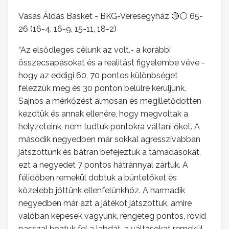
Vasas Áldás Basket - BKG-Veresegyház 🔴⚪️ 65-
26 (16-4, 16-9, 15-11, 18-2)
“Az elsődleges célunk az volt,- a korábbi
összecsapásokat és a realitást figyelembe véve -
hogy az eddigi 60, 70 pontos különbséget
felezzük meg és 30 ponton belülre kerüljünk.
Sajnos a mérkőzést álmosan és megilletődötten
kezdtük és annak ellenére, hogy megvoltak a
helyzeteink, nem tudtuk pontokra váltani őket. A
második negyedben már sokkal agresszívabban
játszottunk és bátran befejeztük a támadásokat,
ezt a negyedet 7 pontos hátránnyal zártuk. A
félidőben remekül dobtuk a büntetőket és
közelebb jöttünk ellenfelünkhöz. A harmadik
negyedben már azt a játékot játszottuk, amire
valóban képesek vagyunk, rengeteg pontos, rövid
passzal hoztuk fel a labdát, a váltásokat remekül