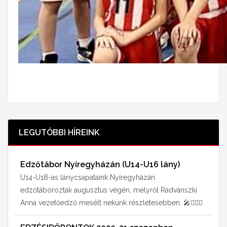
LEGUTÓBBI HÍREINK
Edzőtábor Nyíregyházán (U14-U16 lány)
U14-U18-as lánycsapataink Nyíregyházán
edzőtáboroztak augusztus végén, melyről Radvánszki
Anna vezetőedző mesélt nekünk részletesebben. 🎤⛹🏻‍♀️