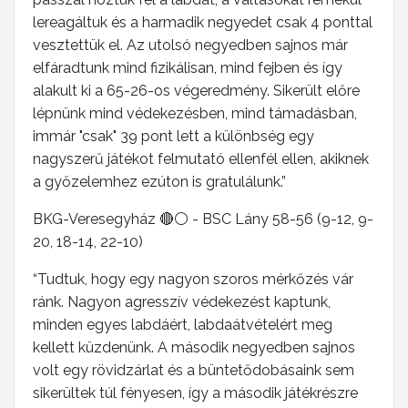
lereagáltuk és a harmadik negyedet csak 4 ponttal
vesztettük el. Az utolsó negyedben sajnos már
elfáradtunk mind fizikálisan, mind fejben és így
alakult ki a 65-26-os végeredmény. Sikerült előre
lépnünk mind védekezésben, mind támadásban,
immár "csak" 39 pont lett a különbség egy
nagyszerű játékot felmutató ellenfél ellen, akiknek
a győzelemhez ezúton is gratulálunk.”
BKG-Veresegyház 🔴⚪️ - BSC Lány 58-56 (9-12, 9-
20, 18-14, 22-10)
“Tudtuk, hogy egy nagyon szoros mérkőzés vár
ránk. Nagyon agresszív védekezést kaptunk,
minden egyes labdáért, labdaátvételért meg
kellett küzdenünk. A második negyedben sajnos
volt egy rövidzárlat és a büntetődobásaink sem
sikerültek túl fényesen, így a második játékrészre