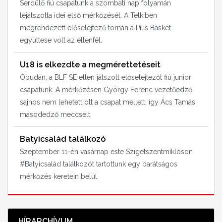
Serdülő fiú csapatunk a szombati nap folyamán
lejátszotta idei első mérkőzését. A Telkiben
megrendezett előselejtező tornán a Pilis Basket
együttese volt az ellenfél.
U18 is elkezdte a megmérettetéseit
Óbudán, a BLF SE ellen játszott előselejtezőt fiú junior
csapatunk. A mérkőzésen György Ferenc vezetőedző
sajnos nem lehetett ott a csapat mellett, így Ács Tamás
másodedző meccselt.
Batyicsalád találkozó
Szeptember 11-én vasárnap este Szigetszentmiklóson
#Batyicsalád találkozót tartottunk egy barátságos
mérkőzés keretein belül.
HÍRARCHÍVUM