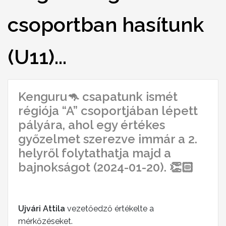
csoportban hasítunk
(U11)...
Kenguru🦘 csapatunk ismét
régiója “A” csoportjában lépett
pályára, ahol egy értékes
győzelmet szerezve immár a 2.
helyről folytathatja majd a
bajnokságot (2024-01-20). 👏🏻
2024-01-23 19:22:39
Ujvári Attila
vezetőedző értékelte a
mérkőzéseket.