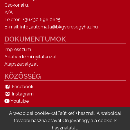
Csokonai u.
2/A
Telefon: +36/30 696 0625
E-mail: info_automata@bkgveresegyhaz.hu
DOKUMENTUMOK
Impresszum
Adatvédelmi nyilatkozat
Alapszabályzat
KÖZÖSSÉG
Facebook
Instagram
Youtube
A weboldal cookie-kat("sütiket") használ. A weboldal
további használatával Ön jóváhagyja a cookie-k
v0.38 L8 © Copyright 2020 - MySystem Minden
használatát.
jog fenntartva.