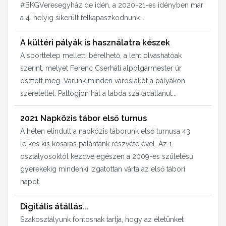
#BKGVeresegyház de idén, a 2020-21-es idényben már
a 4. helyig sikerült felkapaszkodnunk...
A kültéri pályák is használatra készek
A sporttelep melletti bérelhető, a lent olvashatóak
szerint, melyet Ferenc Cserháti alpolgármester úr
osztott meg. Várunk minden városlakót a pályákon
szeretettel. Pattogjon hát a labda szakadatlanul...
2021 Napközis tábor első turnus
A héten elindult a napközis táborunk első turnusa 43
lelkes kis kosaras palántánk részvételével. Az 1.
osztályosoktól kezdve egészen a 2009-es születésű
gyerekekig mindenki izgatottan várta az első tábori
napot.
Digitális átállás...
Szakosztályunk fontosnak tartja, hogy az életünket