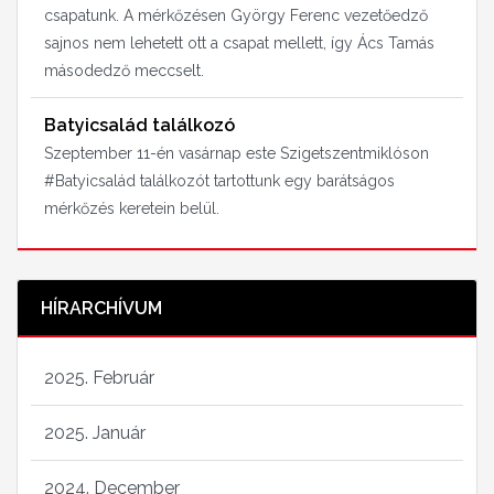
csapatunk. A mérkőzésen György Ferenc vezetőedző
sajnos nem lehetett ott a csapat mellett, így Ács Tamás
másodedző meccselt.
Batyicsalád találkozó
Szeptember 11-én vasárnap este Szigetszentmiklóson
#Batyicsalád találkozót tartottunk egy barátságos
mérkőzés keretein belül.
HÍRARCHÍVUM
2025. Február
2025. Január
2024. December