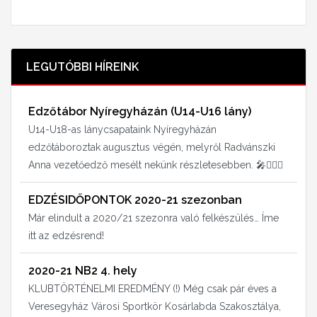
LEGUTÓBBI HÍREINK
Edzőtábor Nyíregyházán (U14-U16 lány)
U14-U18-as lánycsapataink Nyíregyházán
edzőtáboroztak augusztus végén, melyről Radvánszki
Anna vezetőedző mesélt nekünk részletesebben. 🎤⛹🏻‍♀️
EDZÉSIDŐPONTOK 2020-21 szezonban
Már elindult a 2020/21 szezonra való felkészülés… Íme
itt az edzésrend!
2020-21 NB2 4. hely
KLUBTÖRTÉNELMI EREDMÉNY (!) Még csak pár éves a
Veresegyház Városi Sportkör Kosárlabda Szakosztálya,