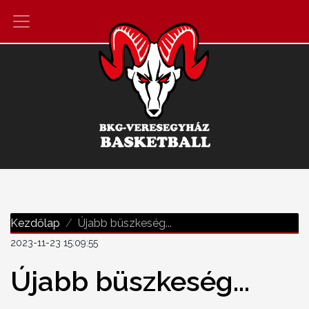
Kezdőlap
Újabb büszkeség...
2023-11-23 15:09:55
Újabb büszkeség...