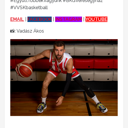
#EgyüttTöbbekVagyunk #BKGVeresegyház
#VVSKbasketball
EMAIL
|
FACEBOOK
|
INSTAGRAM
|
YOUTUBE
📸: Vadász Ákos