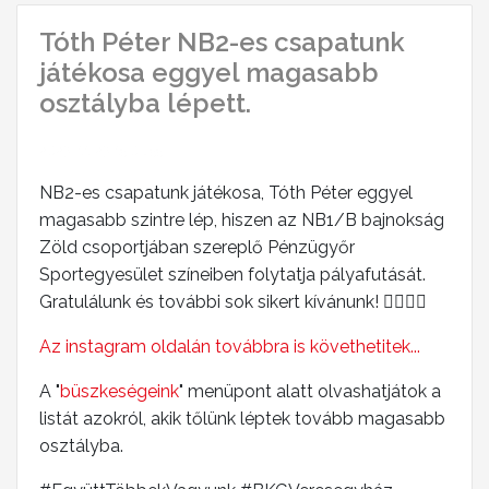
Tóth Péter NB2-es csapatunk
játékosa eggyel magasabb
osztályba lépett.
2023-11-23 15:09:55
NB2-es csapatunk játékosa, Tóth Péter eggyel
magasabb szintre lép, hiszen az NB1/B bajnokság
Zöld csoportjában szereplő Pénzügyőr
Sportegyesület színeiben folytatja pályafutását.
Gratulálunk és további sok sikert kívánunk! ⛹🏻👏🏻
Az instagram oldalán továbbra is követhetitek...
A "
büszkeségeink
" menüpont alatt olvashatjátok a
listát azokról, akik tőlünk léptek tovább magasabb
osztályba.