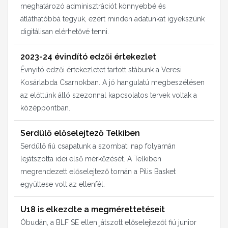
meghatározó adminisztrációt könnyebbé és
átláthatóbbá tegyük, ezért minden adatunkat igyekszünk
digitálisan elérhetővé tenni.
2023-24 évindító edzői értekezlet
Évnyitó edzői értekezletet tartott stábunk a Veresi
Kosárlabda Csarnokban. A jó hangulatú megbeszélésen
az előttünk álló szezonnal kapcsolatos tervek voltak a
középpontban.
Serdülő előselejtező Telkiben
Serdülő fiú csapatunk a szombati nap folyamán
lejátszotta idei első mérkőzését. A Telkiben
megrendezett előselejtező tornán a Pilis Basket
együttese volt az ellenfél.
U18 is elkezdte a megmérettetéseit
Óbudán, a BLF SE ellen játszott előselejtezőt fiú junior